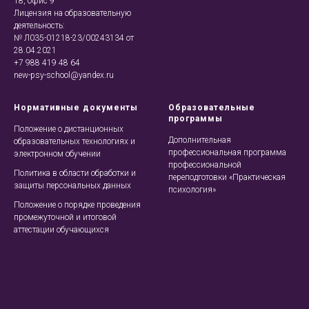
18, офис 9
Лицензия на образовательную
деятельность:
№ Л035-01218-23/00243134 от
28.04.2021
+7 988 419 48 64
new-psy-school@yandex.ru
Нормативные документы
Образовательные
программы
Положение о дистанционных
Дополнительная
образовательных технологиях и
профессиональная программа
электронном обучении
профессиональной
Политика в области обработки и
переподготовки «Практическая
защиты персональных данных
психология»
Положение о порядке проведения
промежуточной и итоговой
аттестации обучающихся